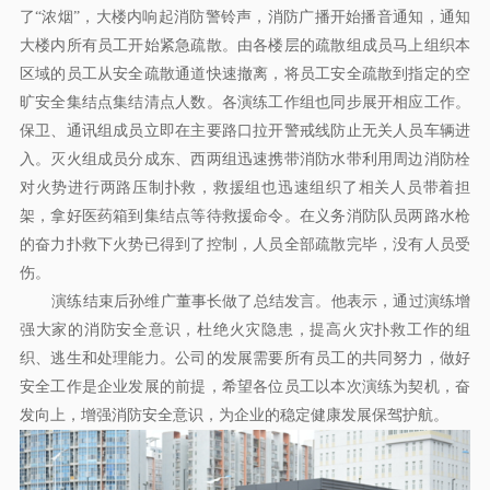
了“浓烟”，大楼内响起消防警铃声，消防广播开始播音通知，通知
大楼内所有员工开始紧急疏散。由各楼层的疏散组成员马上组织本
区域的员工从安全疏散通道快速撤离，将员工安全疏散到指定的空
旷安全集结点集结清点人数。各演练工作组也同步展开相应工作。
保卫、通讯组成员立即在主要路口拉开警戒线防止无关人员车辆进
入。灭火组成员分成东、西两组迅速携带消防水带利用周边消防栓
对火势进行两路压制扑救，救援组也迅速组织了相关人员带着担
架，拿好医药箱到集结点等待救援命令。在义务消防队员两路水枪
的奋力扑救下火势已得到了控制，人员全部疏散完毕，没有人员受
伤。
演练结束后孙维广董事长做了总结发言。他表示，通过演练增
强大家的消防安全意识，杜绝火灾隐患，提高火灾扑救工作的组
织、逃生和处理能力。公司的发展需要所有员工的共同努力，做好
安全工作是企业发展的前提，希望各位员工以本次演练为契机，奋
发向上，增强消防安全意识，为企业的稳定健康发展保驾护航。