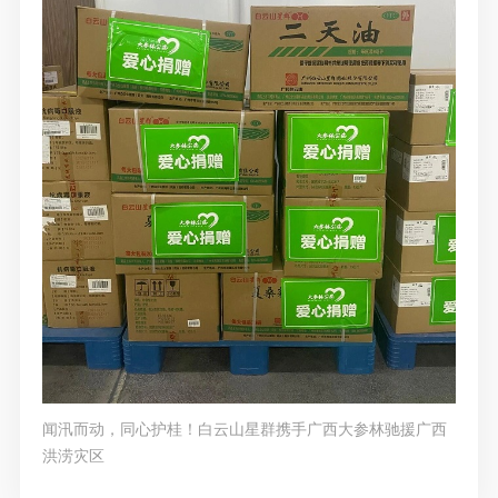
闻汛而动，同心护桂！白云山星群携手广西大参林驰援广西
洪涝灾区