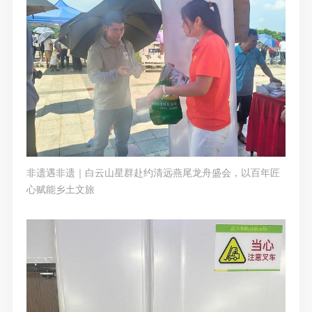
非遗遇非遗｜白云山星群赴约清远燕尾龙舟盛会，以百年匠
心赋能乡土文旅