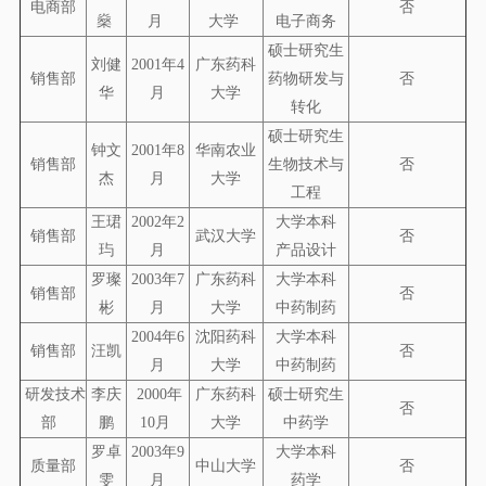
电商部
否
燊
月
大学
电子商务
硕士研究生
刘健
2001年4
广东药科
销售部
药物研发与
否
华
月
大学
转化
硕士研究生
钟文
2001年8
华南农业
销售部
生物技术与
否
杰
月
大学
工程
王珺
2002年2
大学本科
销售部
武汉大学
否
玙
月
产品设计
罗璨
2003年7
广东药科
大学本科
销售部
否
彬
月
大学
中药制药
2004年6
沈阳药科
大学本科
销售部
汪凯
否
月
大学
中药制药
研发技术
李庆
2000年
广东药科
硕士研究生
否
部
鹏
10月
大学
中药学
罗卓
2003年9
大学本科
质量部
中山大学
否
雯
月
药学