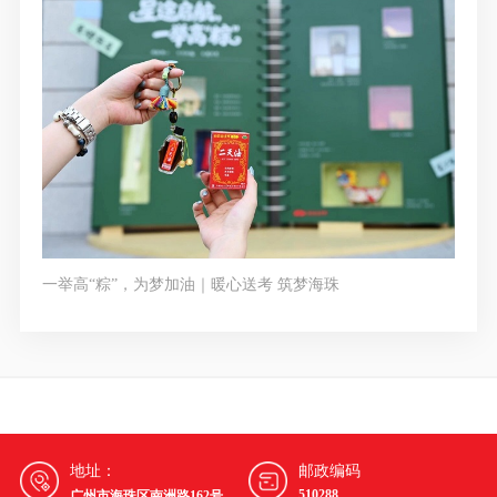
一举高“粽”，为梦加油｜暖心送考 筑梦海珠
地址：
邮政编码
510288
广州市海珠区南洲路162号