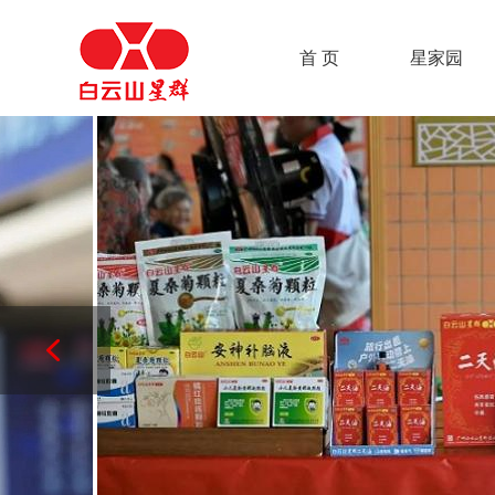
首 页
星家园