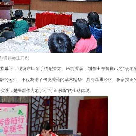
师讲解养生知识
导下，现场市民亲手调配香方、压制香牌，制作出专属自己的“暖冬
香牌的诞生，不仅凝结了传统香药的草木精华，具有温通经络、驱寒扶正
实践，是星群作为老字号“守正创新”的生动体现。