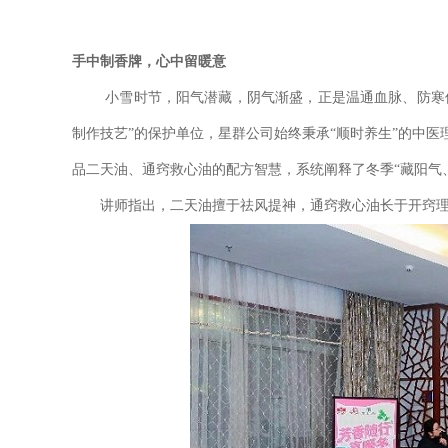
手中制香牌，心中留暖意
小雪时节，阳气潜藏，阴气渐盛，正是温通血脉、防寒保暖
制作技艺”的保护单位，星群公司始终秉承“顺时养生”的中
品二天油、通窍救心油的配方智慧，系统阐释了冬季“藏阳气
讲师指出，二天油擅于祛风提神，通窍救心油长于开窍理